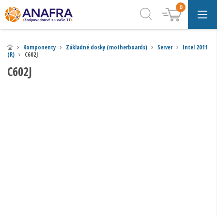
0
Komponenty
Základné dosky (motherboards)
Server
Intel 2011
(R)
C602J
C602J